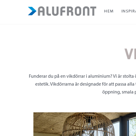
Skip
HEM
INSPI
to
content
V
Funderar du på en vikdörrar i aluminium? Vi är stolta 
estetik. Vikdörrarna är designade för att passa all
öppning, smala p