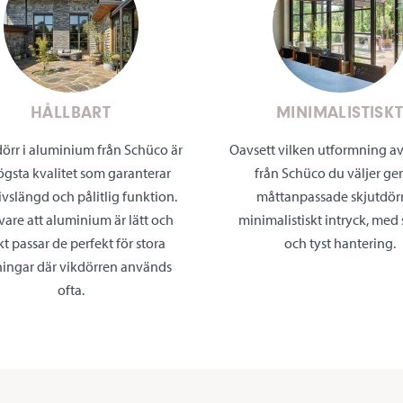
HÅLLBART
MINIMALISTISK
dörr i aluminium från Schüco är
Oavsett vilken utformning av
ögsta kvalitet som garanterar
från Schüco du väljer ger
ivslängd och pålitlig funktion.
måttanpassade skjutdörr
vare att aluminium är lätt och
minimalistiskt intryck, med
kt passar de perfekt för stora
och tyst hantering.
ingar där vikdörren används
ofta.