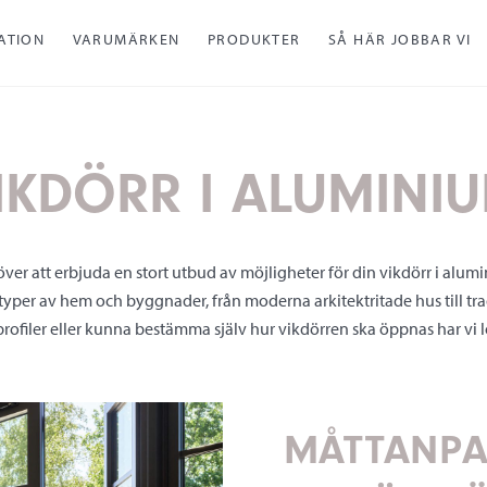
RATION
VARUMÄRKEN
PRODUKTER
SÅ HÄR JOBBAR VI
IKDÖRR I ALUMINI
över att erbjuda en stort utbud av möjligheter för din vikdörr i alum
a typer av hem och byggnader, från moderna arkitektritade hus till tr
rofiler eller kunna bestämma själv hur vikdörren ska öppnas har vi l
MÅTTANPA