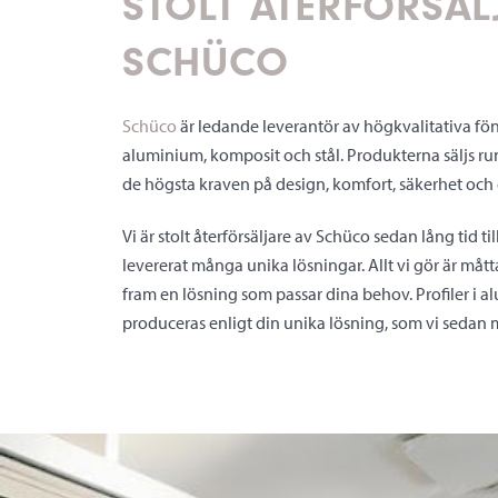
STOLT ÅTERFÖRSÄL
SCHÜCO
Schüco
är ledande leverantör av högkvalitativa fön
aluminium, komposit och stål. Produkterna säljs ru
de högsta kraven på design, komfort, säkerhet och e
Vi är stolt återförsäljare av Schüco sedan lång tid t
levererat många unika lösningar. Allt vi gör är måt
fram en lösning som passar dina behov. Profiler i a
produceras enligt din unika lösning, som vi sedan 