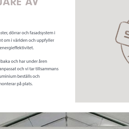
JARE AV
ster, dörrar och fasadsystem i
nt om i världen och uppfyller
nergieffektivitet.
illbaka och har under åren
tanpassat och vi tar tillsammans
luminium beställs och
monterar på plats.