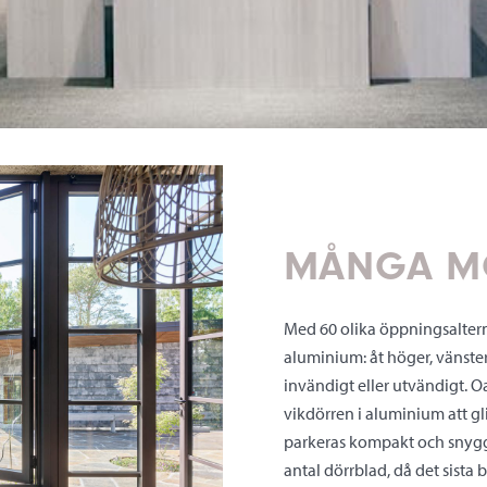
MÅNGA MÖ
Med 60 olika öppningsalterna
aluminium: åt höger, vänster
invändigt eller utvändigt. 
vikdörren i aluminium att gl
parkeras kompakt och snyggt 
antal dörrblad, då det sista