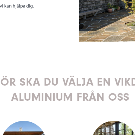
i kan hjälpa dig.
ÖR SKA DU VÄLJA EN VIK
ALUMINIUM FRÅN OSS