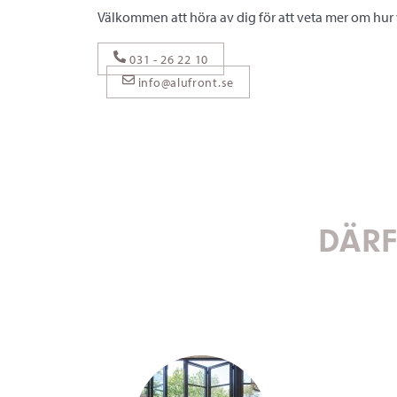
Välkommen att höra av dig för att veta mer om hur v
031 - 26 22 10
info@alufront.se
DÄRF