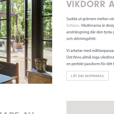
VIKDÖRR Ä
Sudda ut gränsen mellan ut
Schüco
. Vikdörrarna är des
ansträngning där den tysta 
och störningsfritt.
Vi arbetar med måttanpassade
Det finns alltså inga vikdörr
en perfekt passform för ditt
LÅT DIG INSPIRERAS