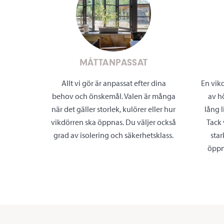
MÅTTANPASSAT
Allt vi gör är anpassat efter dina
En vik
behov och önskemål. Valen är många
av h
när det gäller storlek, kulörer eller hur
lång l
vikdörren ska öppnas. Du väljer också
Tack 
grad av isolering och säkerhetsklass.
star
öppn